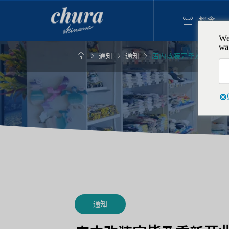

概念
We
wa




通知
通知
店内改装完毕及重新开
树脂艺术

球独一无二！日
情侣·夫
打蜡烛体验
中制作“坐
2025.12
通知