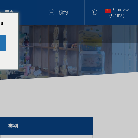
Chinese



专题
预约
(China)
ou
奶油苏打体验

【冲绳奶油苏打蜡烛体验指南】在日本
首创的实物大小蜡烛，在冲绳亲手制作
吧
2025.12.05
类别