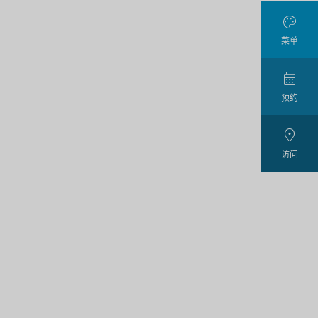

菜单

预约

访问