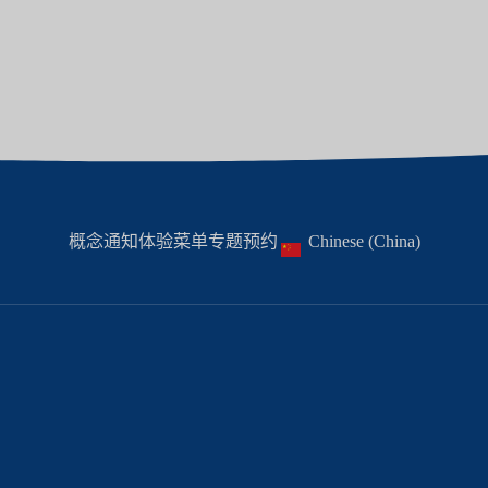
概念
通知
体验菜单
专题
预约
Chinese (China)