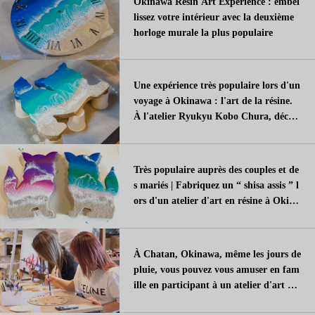
Okinawa Resin Art Experience : embel
lissez votre intérieur avec la deuxième
horloge murale la plus populaire
Une expérience très populaire lors d'un
voyage à Okinawa : l'art de la résine.
À l'atelier Ryukyu Kobo Chura, décou
vrez l'art populaire qui consiste à ” em
prisonner la mer ”.
Très populaire auprès des couples et de
s mariés | Fabriquez un “ shisa assis ” l
ors d'un atelier d'art en résine à Okina
wa
À Chatan, Okinawa, même les jours de
pluie, vous pouvez vous amuser en fam
ille en participant à un atelier d'art en
résine !