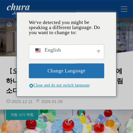
We've detected you might be




주제
크림 소다 체험
【오키나와 여행에서의 팬 활동】세
speaking a different language. Do
you want to change to:
English
【오키나와 여행에서의 팬 활동】세상에
Change Language
하나뿐! 일본 최초의 소중한 팬 컬러 크림
Close and do not switch language
소다 캔들 체험
2025.12.11
2026.01.08
크림 소다 체험