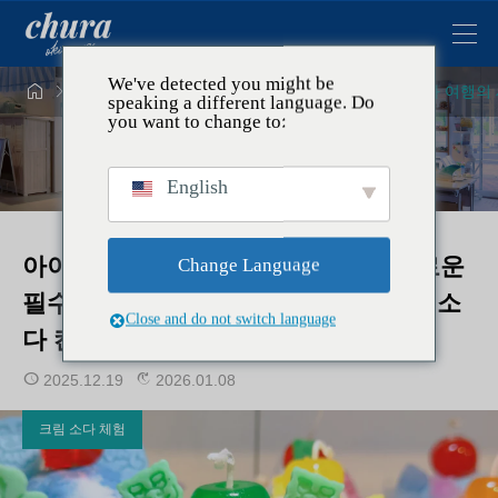
We've detected you might be




주제
크림 소다 체험
아이와 함께하는 오키나와 여행의 
speaking a different language. Do
you want to change to:
English
아이와 함께하는 오키나와 여행의 새로운
Change Language
필수 코스! 초등학생이 푹 빠지는 크림 소
Close and do not switch language
다 캔들 만들기 체험
2025.12.19
2026.01.08
크림 소다 체험