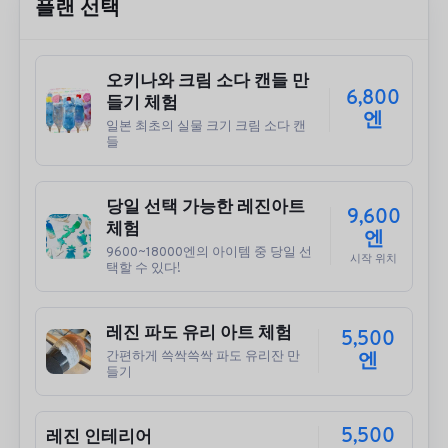
플랜 선택
오키나와 크림 소다 캔들 만
6,800
들기 체험
엔
일본 최초의 실물 크기 크림 소다 캔
들
당일 선택 가능한 레진아트
9,600
체험
엔
9600~18000엔의 아이템 중 당일 선
시작 위치
택할 수 있다!
레진 파도 유리 아트 체험
5,500
간편하게 쓱싹쓱싹 파도 유리잔 만
엔
들기
5,500
레진 인테리어