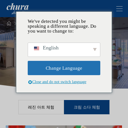
We've detected you might be



주제
크림 소다 체험
speaking a different language. Do
you want to change to:
English
크림 소다 체험
Change Language
Close and do not switch language
레진 아트 체험
크림 소다 체험