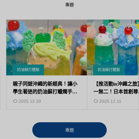
專題
奶油蘇打體驗
奶油蘇打體驗
親子同遊沖繩的新經典！讓小
【推活動in沖繩之旅
學生著迷的奶油蘇打蠟燭手作
一無二！日本首創尊
體驗
油蘇打蠟燭體驗
2025.12.19
2025.12.11
專題