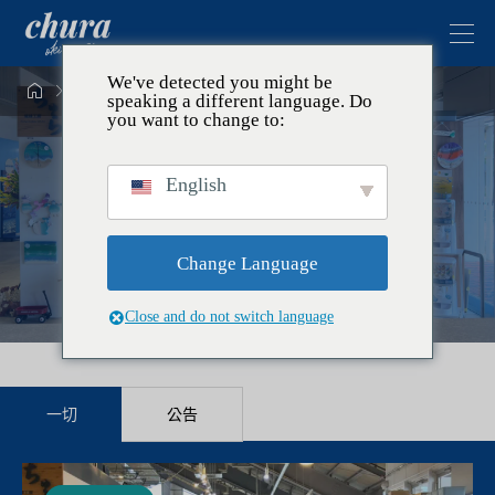
We've detected you might be


公告
speaking a different language. Do
you want to change to:
公告
English
本頁顯示自訂文章「公告」中的文章清單。
Change Language
Close and do not switch language
一切
公告