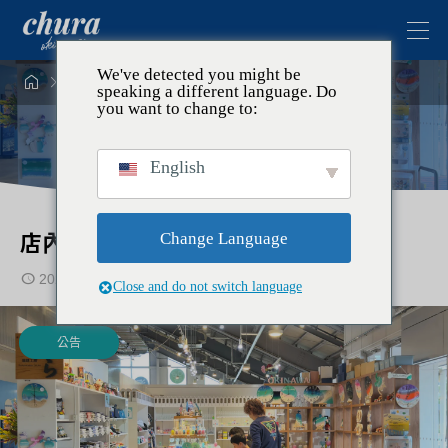
We've detected you might be




公告
公告
店內裝修完畢暨重新開幕公告
speaking a different language. Do
you want to change to:
English
店內裝修完畢暨重新開幕公告
Change Language
2025.12.15
2026.01.02
Close and do not switch language
公告