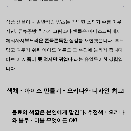
식품 샘플이나 일반적인 양초는 딱딱한 소재가 주를 이루
지만, 류큐공방 츄라의 크림소다 캔들은 아이스크림에서
체리까지
부드러운 쫀득쫀득한 질감
를 재현했습니다. 부드
럽고 다루기 쉬워 아이도 어른도 그 촉감에 놀라게 됩니다.
바로 이 제품이
'못 먹지만 귀엽다'
라는 유일무이한 경험입
니다.
색채・아이스 만들기・오키나와 디자인 최고!
음료의 색깔은 본인에게 맡긴다! 추정색・오키나
와 블루・마블 무엇이든 OK!