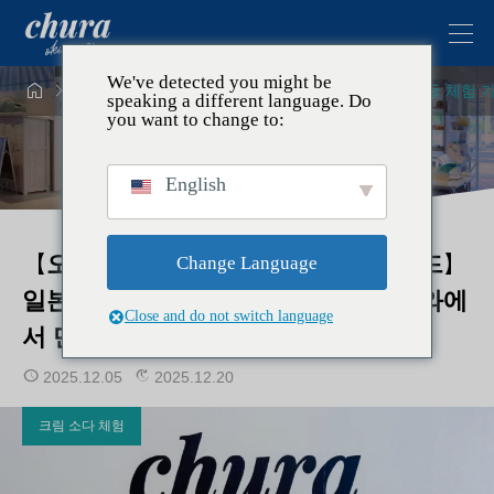
We've detected you might be




주제
크림 소다 체험
【오키나와 크림 소다 캔들 체험 
speaking a different language. Do
you want to change to:
English
【오키나와 크림 소다 캔들 체험 가이드】
Change Language
일본 최초의 실물 크기 캔들을 오키나와에
Close and do not switch language
서 만들어 보세요
2025.12.05
2025.12.20
크림 소다 체험