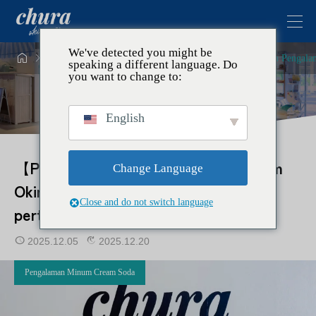
We've detected you might be




Topik
Pengalaman Minum Cream Soda
【Panduan Pengalama
speaking a different language. Do
you want to change to:
English
【Panduan Pengalaman Lilin Soda Krim
Change Language
Okinawa】 Buat lilin berukuran asli
Close and do not switch language
pertama di Jepang di Okinawa
2025.12.05
2025.12.20
Pengalaman Minum Cream Soda