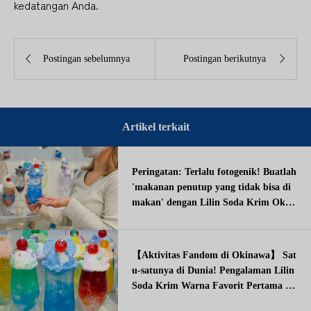
kedatangan Anda.


Postingan sebelumnya
Postingan berikutnya
Artikel terkait
Peringatan: Terlalu fotogenik! Buatlah
'makanan penutup yang tidak bisa di
makan' dengan Lilin Soda Krim Okin
awa.
【Aktivitas Fandom di Okinawa】 Sat
u-satunya di Dunia! Pengalaman Lilin
Soda Krim Warna Favorit Pertama di
Jepang