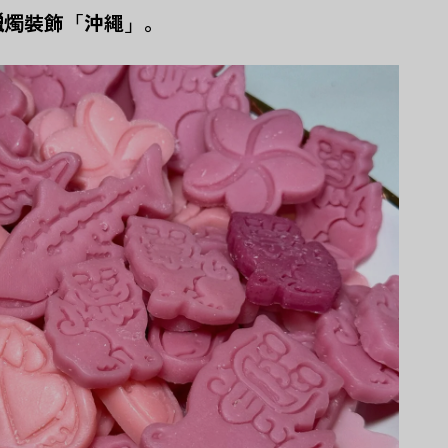
蠟燭裝飾「沖繩」。