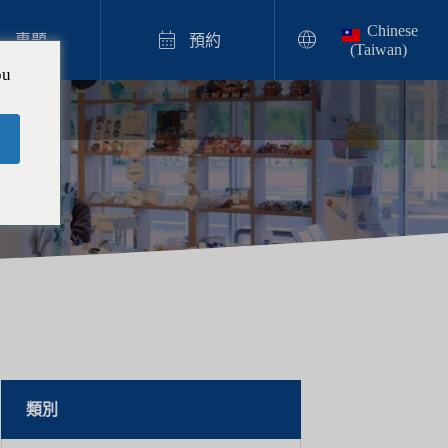
Chinese



專題
預約
(Taiwan)
ou
奶油蘇打體驗

【沖繩奶油蘇打蠟燭體驗指南】在日本
首創的實物大小蠟燭，就在沖繩親手製
作吧！
2025.12.05
類別