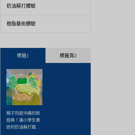
奶油蘇打體驗
樹脂藝術體驗
標籤1
標籤頁2
親子同遊沖繩的新
經典！讓小學生著
迷的奶油蘇打蠟燭
手作體驗