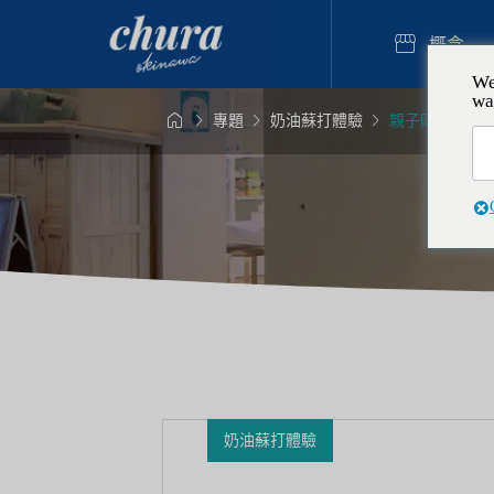

概念
We
wa




專題
奶油蘇打體驗
親子同遊沖繩
樹脂藝術

全球獨一無二！
情侶・夫
蘇打蠟燭體驗
驗 製作
2025.12
奶油蘇打體驗