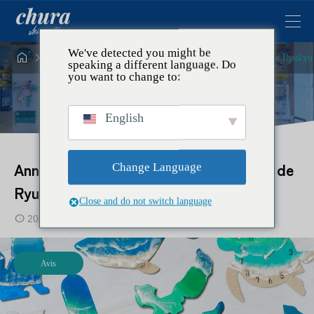
We've detected you might be




Avis
Avis
Annonce de l'ouverture du site officiel de Ryuky
speaking a different language. Do
you want to change to:
English
Annonce de l'ouverture du site officiel de
Change Language
Ryukyu Kobo Chura
Close and do not switch language
2025.12.01
2026.01.03
Avis