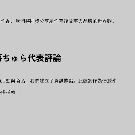
創作品，我們將同步分享創作幕後故事與品牌的世界觀。
房ちゅら代表評論
的活動與商品，我們建立了資訊據點。此處將作為傳遞沖
多多指教。