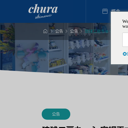

概念
We
wa




公告
公告
琉球工房ちゅら 官網正
樹脂藝術

全球獨一無二！
情侶・夫
蘇打蠟燭體驗
驗 製作
2025.12
公告