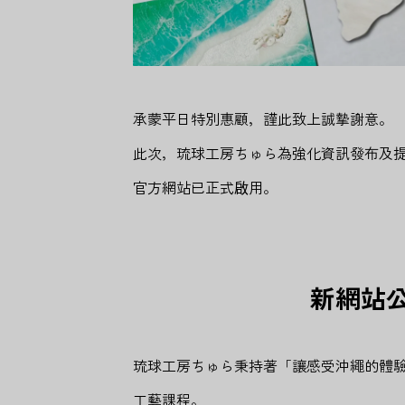
承蒙平日特別惠顧，謹此致上誠摯謝意。
此次，琉球工房ちゅら為強化資訊發布及
官方網站已正式啟用。
新網站
琉球工房ちゅら秉持著「讓感受沖繩的體
工藝課程。