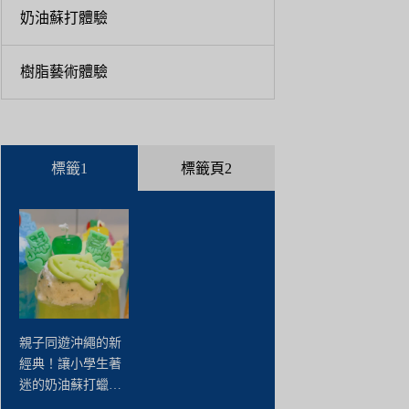
奶油蘇打體驗
樹脂藝術體驗
標籤1
標籤頁2
親子同遊沖繩的新
經典！讓小學生著
迷的奶油蘇打蠟燭
手作體驗