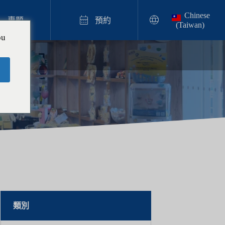
Chinese



專題
預約
(Taiwan)
ou
奶油蘇打體驗

【沖繩奶油蘇打蠟燭體驗指南】在日本
首創的實物大小蠟燭，就在沖繩親手製
作吧！
2025.12.05
類別