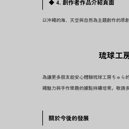
◆ 4. 創作者作品介紹頁面
以沖繩的海、天空與自然為主題創作的原
琉球工
為讓更多朋友能安心體驗琉球工房ちゅら
繩魅力與手作樂趣的據點持續培育。敬請
關於今後的發展