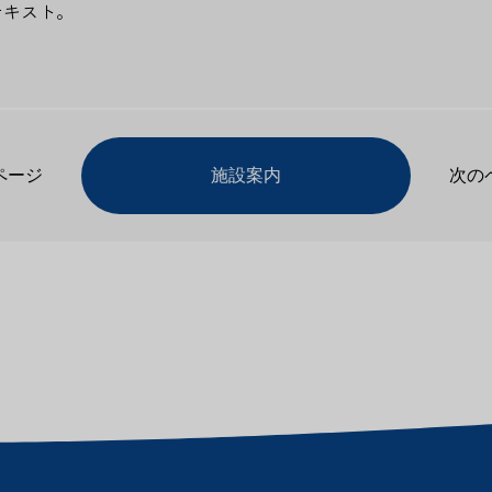
テキスト。
ページ
施設案内
次の