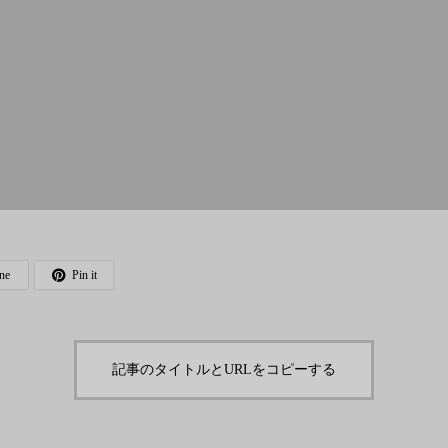

ne
Pin it
記事のタイトルとURLをコピーする