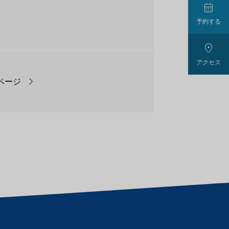

予約する

アクセス

ページ