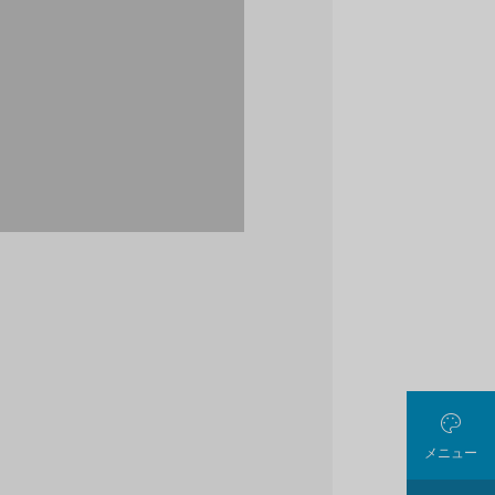

メニュー