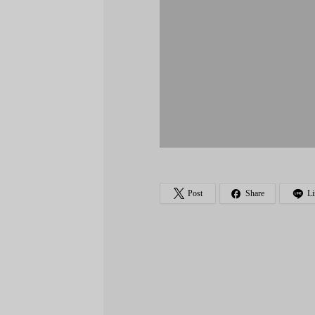


Post
Share
Li