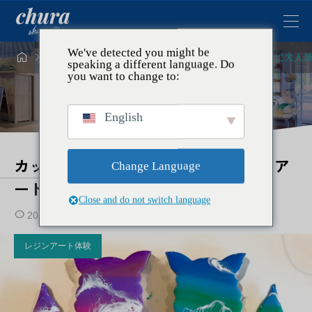
We've detected you might be




トピックス
レジンアート体験
カップル・夫婦に大人気
speaking a different language. Do
you want to change to:
English
カップル・夫婦に大人気｜沖縄レジンア
Change Language
ート体験で“お座りシーサー”を作ろう
Close and do not switch language
2025.12.11
2025.12.20
レジンアート体験