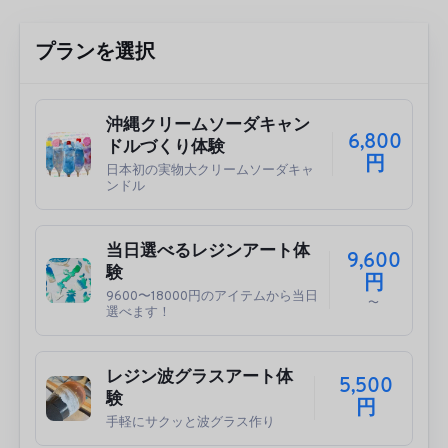
プランを選択
沖縄クリームソーダキャン
6,800
ドルづくり体験
円
日本初の実物大クリームソーダキャ
ンドル
当日選べるレジンアート体
9,600
験
円
9600〜18000円のアイテムから当日
〜
選べます！
レジン波グラスアート体
5,500
験
円
手軽にサクッと波グラス作り