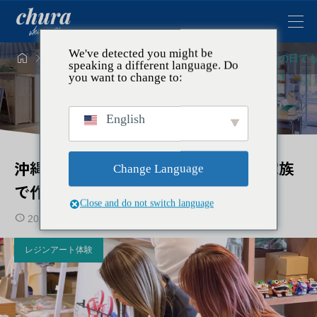
We've detected you might be




トピックス
レジンアート体験
沖縄・北谷で雨の日で
speaking a different language. Do
you want to change to:
English
沖縄・北谷で雨の日でも楽しめる！家族
Change Language
で作るレジンアート体験
Close and do not switch language
2025.11.27
2026.01.08
レジンアート体験