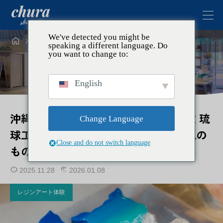
We've detected you might be




トピックス
レジンアート体験
沖縄旅行で大人気のレジ
speaking a different language. Do
you want to change to:
English
沖縄旅行で大人気のレジンアート体験 琉
Change Language
球工房ちゅらで”海を閉じ込める”人気の
Close and do not switch language
ものづくり
2025.11.28
2026.01.08
レジンアート体験