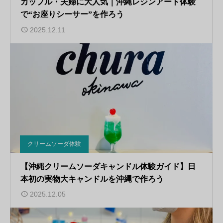
カップル・夫婦に大人気｜沖縄レジンアート体験
で“お座りシーサー”を作ろう
2025.12.11
クリームソーダ体験
【沖縄クリームソーダキャンドル体験ガイド】日
本初の実物大キャンドルを沖縄で作ろう
2025.12.05