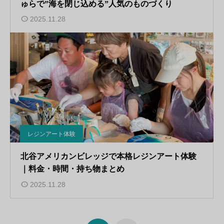
ゅらで”海を閉じ込める”人気のものづくり
2025.11.28
レジンアート体験
北谷アメリカンビレッジで本格レジンアート体験
｜料金・時間・持ち物まとめ
2025.11.28