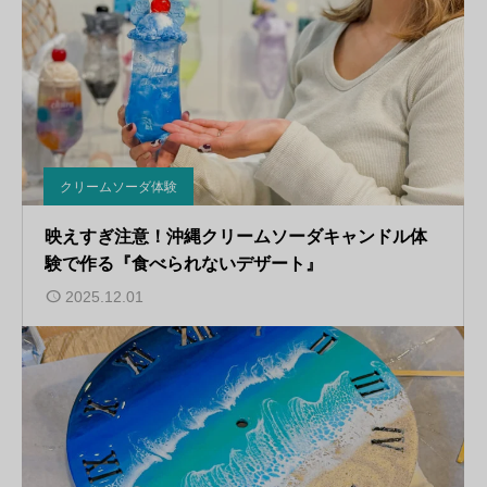
クリームソーダ体験
映えすぎ注意！沖縄クリームソーダキャンドル体
験で作る『食べられないデザート』
2025.12.01