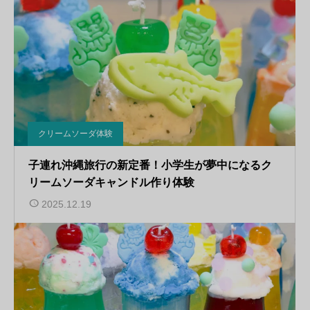
クリームソーダ体験
子連れ沖縄旅行の新定番！小学生が夢中になるク
リームソーダキャンドル作り体験
2025.12.19