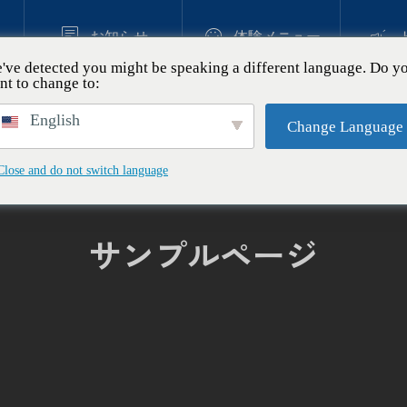



お知らせ
体験メニュー
've detected you might be speaking a different language. Do y
nt to change to:
ソーダ体験
English
Change Language
縄旅行の新定番！小学生が夢
Close and do not switch language
クリームソーダキャンドル作
.19
サンプルページ