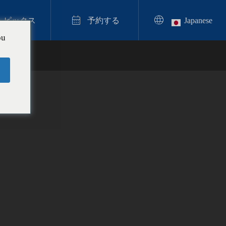


トピックス
予約する
Japanese
ou
クリームソーダ体験

【推し活in沖縄旅行】世界に一つ！日
本初の尊い推し色クリームソーダキャ
ンドル体験
2025.12.11