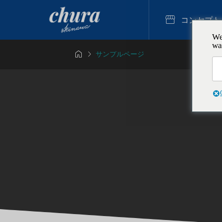

コンセプト
We
wa


サンプルページ
クリーム

も楽しめる！家
子連れ沖
体験
中になる
り体験
2025.12