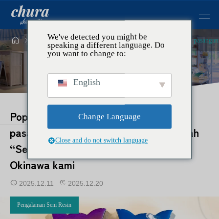
We've detected you might be




Topik
Pengalaman Seni Resin
Populer di kalangan pasanga
speaking a different language. Do
you want to change to:
English
Populer di kalangan pasangan dan
Change Language
pasangan yang sudah menikah｜Buatlah
Close and do not switch language
“Seated Shisa” di workshop seni resin
Okinawa kami
2025.12.11
2025.12.20
Pengalaman Seni Resin