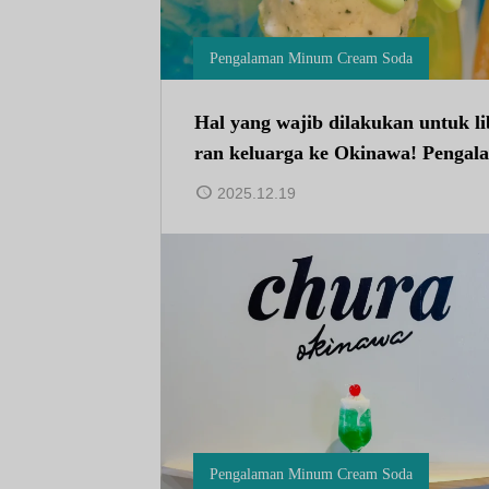
Pengalaman Minum Cream Soda
Hal yang wajib dilakukan untuk l
ran keluarga ke Okinawa! Pengal
an membuat lilin dari soda krim y
2025.12.19
g akan memikat anak-anak sekola
dasar.
Pengalaman Minum Cream Soda