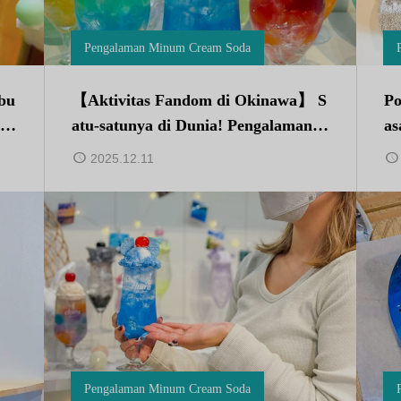
Pengalaman Minum Cream Soda
ibu
【Aktivitas Fandom di Okinawa】 S
Po
am
atu-satunya di Dunia! Pengalaman L
as
an
ilin Soda Krim Warna Favorit Perta
ah
2025.12.11
h
ma di Jepang
es
Pengalaman Minum Cream Soda