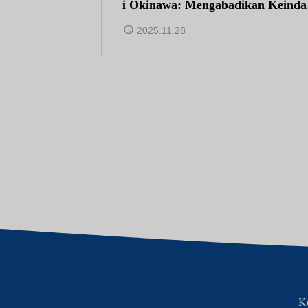
i Okinawa: Mengabadikan Keinda
n Laut di Ryukyu Kobo Chura
2025.11.28
K