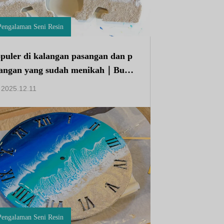
Pengalaman Seni Resin
puler di kalangan pasangan dan p
angan yang sudah menikah｜Buatl
 “Seated Shisa” di workshop seni r
2025.12.11
in Okinawa kami
Pengalaman Seni Resin