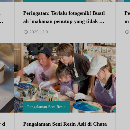
a
Peringatan: Terlalu fotogenik! Buatl
Pe
ur
ah 'makanan penutup yang tidak bis
m 
aw
a dimakan' dengan Lilin Soda Krim
op
2025.12.01
Okinawa.
A
Pengalaman Seni Resin
r d
Pengalaman Seni Resin Asli di Chata