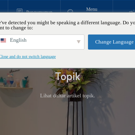
Menu


Pengumuman
Pengalaman
've detected you might be speaking a different language. Do y
nt to change to:
n Seni Resin
English
Change Language
 kalangan pasangan dan pasa
Close and do not switch language
 sudah menikah｜Buatlah “Se
” di workshop seni resin Okina
.11
Topik
Lihat daftar artikel topik.