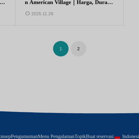
ha
n American Village｜Harga, Durasi,
dan Barang yang Harus Dibawa
2025.11.28
1
2
onsep
Pengumuman
Menu Pengalaman
Topik
Buat reservasi
Indones