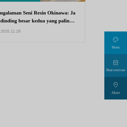
ngalaman Seni Resin Okinawa: Ja
dinding besar kedua yang paling p
uler untuk mempercantik rumah
2025.11.28
nda.

Menu

Buat reservasi

Akses