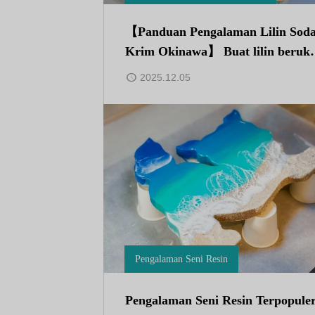
【Panduan Pengalaman Lilin Sod
Krim Okinawa】 Buat lilin beruk
an asli pertama di Jepang di Okin
2025.12.05
a
Pengalaman Seni Resin
Pengalaman Seni Resin Terpopule