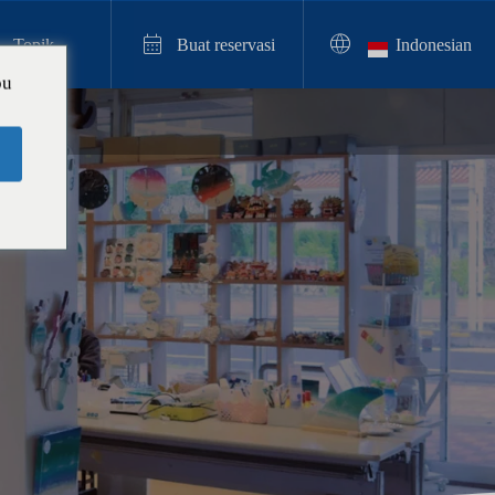



Topik
Buat reservasi
Indonesian
ou
Pengalaman Minum Cream Soda

【Panduan Pengalaman Lilin Soda Krim
Okinawa】 Buat lilin berukuran asli pert
ama di Jepang di Okinawa
2025.12.05