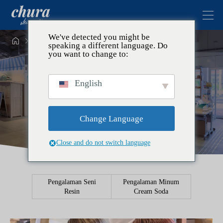
We've detected you might be


Topik
speaking a different language. Do
you want to change to:
Topik
English
Lihat daftar artikel topik.
Change Language
Close and do not switch language
Pengalaman Seni
Pengalaman Minum
Resin
Cream Soda